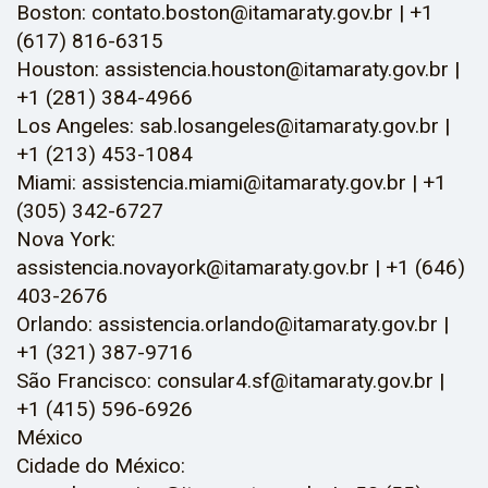
Boston: contato.boston@itamaraty.gov.br | +1
(617) 816-6315
Houston: assistencia.houston@itamaraty.gov.br |
+1 (281) 384-4966
Los Angeles: sab.losangeles@itamaraty.gov.br |
+1 (213) 453-1084
Miami: assistencia.miami@itamaraty.gov.br | +1
(305) 342-6727
Nova York:
assistencia.novayork@itamaraty.gov.br | +1 (646)
403-2676
Orlando: assistencia.orlando@itamaraty.gov.br |
+1 (321) 387-9716
São Francisco: consular4.sf@itamaraty.gov.br |
+1 (415) 596-6926
México
Cidade do México: