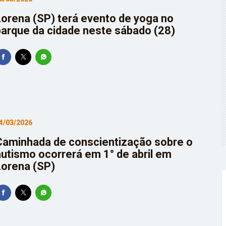
ate migração na Europa e conflito em Jerusalém
Lorena (SP) terá evento de yoga no
parque da cidade neste sábado (28)
um terço de casos de exercício ilegal da medicina
 até 85% internações no SUS por fibrose cística
nto de lei que proíbe jogos de azar
mado: legado do autor ganha celebração na Flipelô
4/03/2026
Caminhada de conscientização sobre o
autismo ocorrerá em 1° de abril em
Lorena (SP)