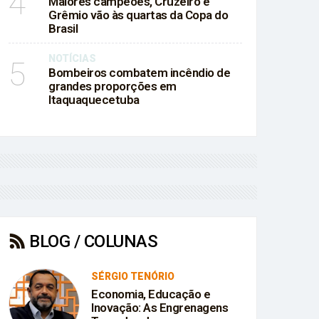
4
Maiores campeões, Cruzeiro e
Grêmio vão às quartas da Copa do
Brasil
NOTÍCIAS
5
Bombeiros combatem incêndio de
grandes proporções em
Itaquaquecetuba
BLOG / COLUNAS
SÉRGIO TENÓRIO
Economia, Educação e
Inovação: As Engrenagens