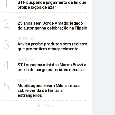
1
STF suspende julgamento de lei que
proíbe jogos de azar
NOTÍCIAS
2
25 anos sem Jorge Amado: legado
do autor ganha celebração na Flipelô
NOTÍCIAS
3
Anvisa proíbe produtos sem registro
que prometiam emagrecimento
NOTÍCIAS
4
STJ condena ministro Marco Buzzi a
perda de cargo por crimes sexuais
NOTÍCIAS
5
Mobilizações levam Milei a recuar
sobre venda de terras a
estrangeiros
VER MAIS