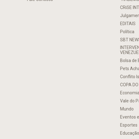
CRiSE IN
Julgamen
EDITAIS
Política
SBT NEW
INTERVE
VENEZUE
Bolsa de
Pets Ach
Conflito Is
COPA DO
Economi
Vale do P
Mundo
Eventos e
Esportes
Educaçã