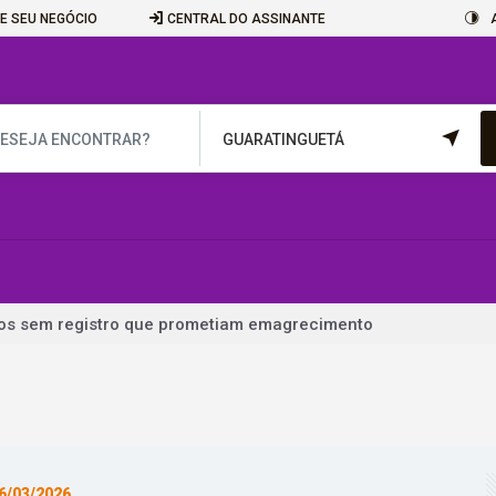
E SEU NEGÓCIO
CENTRAL DO ASSINANTE
tos sem registro que prometiam emagrecimento
 Marco Buzzi a perda de cargo por crimes sexuais
ilei a recuar sobre venda de terras a estrangeiros
em outubro terão recorde de áreas em disputa
 perderam R$ 62,5 bilhões para bets em 2025
6/03/2026