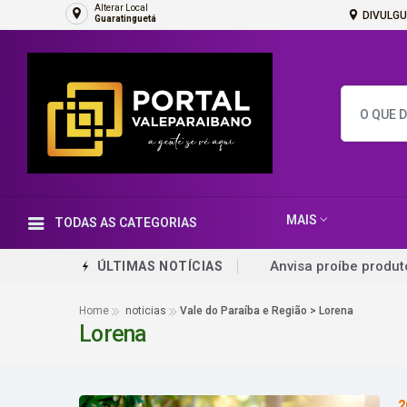
Alterar Local
DIVULGU
Guaratinguetá
MAIS
TODAS AS CATEGORIAS
Anvisa proíbe produ
ÚLTIMAS NOTÍCIAS
STJ condena ministro
Home
noticias
Vale do Paraíba e Região > Lorena
Lorena
Mobilizações levam M
Leilões de petróleo 
Famílias brasileiras
2