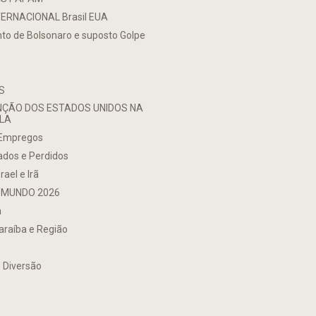
TERNACIONAL Brasil EUA
to de Bolsonaro e suposto Golpe
S
NÇÃO DOS ESTADOS UNIDOS NA
LA
 Empregos
ados e Perdidos
rael e Irã
 MUNDO 2026
a
araíba e Região
 Diversão
o