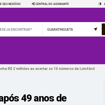
E SEU NEGÓCIO
CENTRAL DO ASSINANTE
nha R$ 2 milhões ao acertar os 15 números da Lotofácil
ntre São Sebastião e Ilhabela é suspensa por 2h devido aos ven
dá poucas chances de cura para o câncer de pulmão
s Wagner à PF é adiado a pedido da defesa
após 49 anos de
do Rio acordam sob alerta; saiba o que fazer