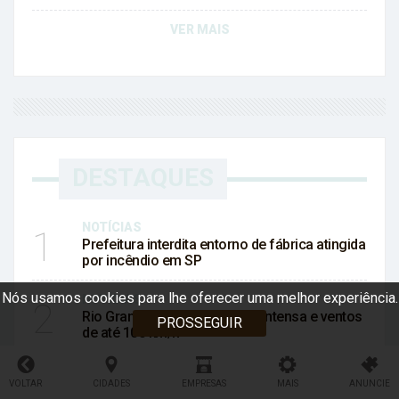
VER MAIS
DESTAQUES
NOTÍCIAS
1
Prefeitura interdita entorno de fábrica atingida
por incêndio em SP
Nós usamos cookies para lhe oferecer uma melhor experiência.
NOTÍCIAS
2
Rio Grande do Sul terá chuva intensa e ventos
PROSSEGUIR
de até 100 km/h
NOTÍCIAS
3
VOLTAR
CIDADES
EMPRESAS
MAIS
ANUNCIE
Brasil rebaixa relação com Argentina após